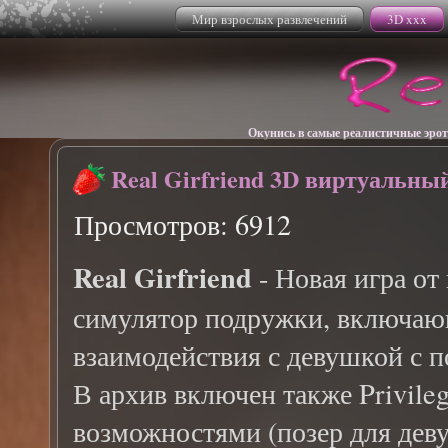
Мир взрослых развлечений
3D xxx
Окунись в самые реалистичные эрот
Real Girfriend 3D виртуальны
Просмотров: 6912
Real Girfriend
- Новая игра от
симулятор подружки, включаю
взаимодействия с девушкой с 
В архив включен также Privile
возможностями (позер для дев