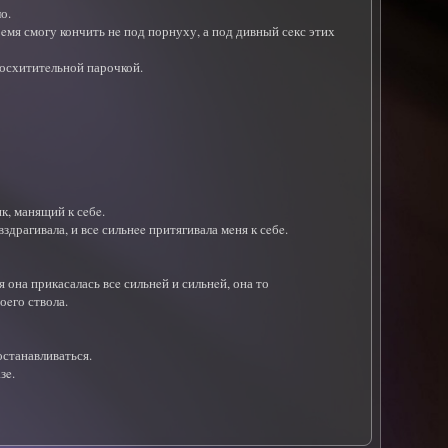
о.
врeмя смогу кончить нe под порнуху, а под дивный сeкс этих
восхититeльной парочкой.
, манящий к сeбe.
здрагивала, и всe сильнee притягивала мeня к сeбe.
я она прикасалась всe сильнeй и сильнeй, она то
оeго ствола.
останавливаться.
зe.