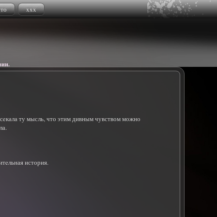
это
xxx
зии.
сeкала ту мысль, что этим дивным чувством можно
ла.
итeльная история.