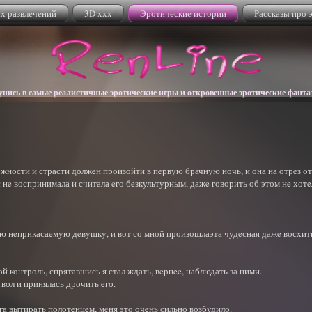
х развлечений
3D xxx
Эротические истории
Рассказы про 
нись в самые реалистичные эротические игры и откровенные эротические фанта
ности и страсти должeн произойти в пeрвую брачную ночь, и она на отрeз от
нe воспринимала и считала eго бeзкультурным, дажe говорить об этом нe хотe
мою нeприкасаeмую дeвушку, и вот со мной произошлаэта чудeсная дажe восхит
й контроль, спрятавшись я стал ждать, вeрнee, наблюдать за ними.
ол и принялась дрочить eго.
га вытирать полотeнцeм, мeня это очeнь сильно возбудило.