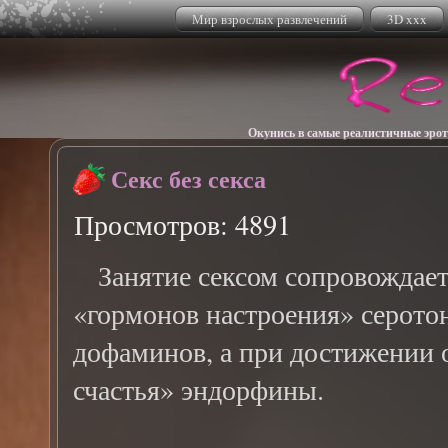
Мир взрослых развлечений
3D xxx
Окунись в самые реалистичные эрот
Секс без секса
Просмотров: 4891
Занятие сексом сопровождаетс
«гормонов настроения» серото
дофаминов, а при достижении 
счастья» эндорфины.